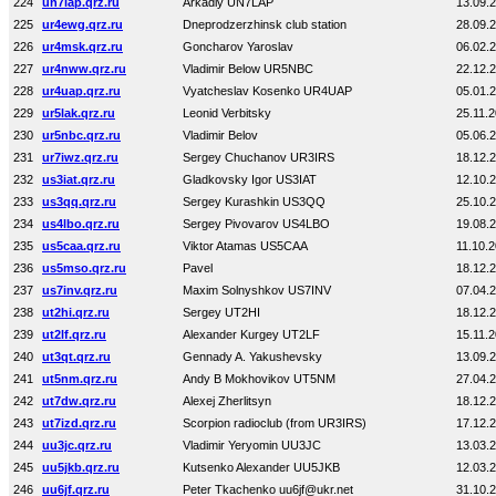
224
un7lap.qrz.ru
Arkadiy UN7LAP
13.09.
225
ur4ewg.qrz.ru
Dneprodzerzhinsk club station
28.09.
226
ur4msk.qrz.ru
Goncharov Yaroslav
06.02.
227
ur4nww.qrz.ru
Vladimir Below UR5NBC
22.12.
228
ur4uap.qrz.ru
Vyatcheslav Kosenko UR4UAP
05.01.
229
ur5lak.qrz.ru
Leonid Verbitsky
25.11.
230
ur5nbc.qrz.ru
Vladimir Belov
05.06.
231
ur7iwz.qrz.ru
Sergey Chuchanov UR3IRS
18.12.
232
us3iat.qrz.ru
Gladkovsky Igor US3IAT
12.10.
233
us3qq.qrz.ru
Sergey Kurashkin US3QQ
25.10.
234
us4lbo.qrz.ru
Sergey Pivovarov US4LBO
19.08.
235
us5caa.qrz.ru
Viktor Atamas US5CAA
11.10.2
236
us5mso.qrz.ru
Pavel
18.12.
237
us7inv.qrz.ru
Maxim Solnyshkov US7INV
07.04.
238
ut2hi.qrz.ru
Sergey UT2HI
18.12.
239
ut2lf.qrz.ru
Alexander Kurgey UT2LF
15.11.
240
ut3qt.qrz.ru
Gennady A. Yakushevsky
13.09.
241
ut5nm.qrz.ru
Andy B Mokhovikov UT5NM
27.04.
242
ut7dw.qrz.ru
Alexej Zherlitsyn
18.12.
243
ut7izd.qrz.ru
Scorpion radioclub (from UR3IRS)
17.12.
244
uu3jc.qrz.ru
Vladimir Yeryomin UU3JC
13.03.
245
uu5jkb.qrz.ru
Kutsenko Alexander UU5JKB
12.03.
246
uu6jf.qrz.ru
Peter Tkachenko uu6jf@ukr.net
31.10.