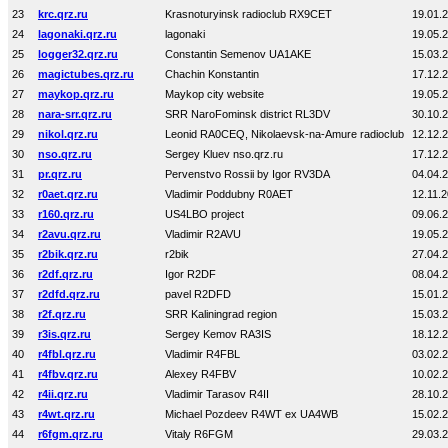
23
krc.qrz.ru
Krasnoturyinsk radioclub RX9CET
19.01.
24
lagonaki.qrz.ru
lagonaki
19.05.
25
logger32.qrz.ru
Constantin Semenov UA1AKE
15.03.
26
magictubes.qrz.ru
Chachin Konstantin
17.12.
27
maykop.qrz.ru
Maykop city website
19.05.
28
nara-srr.qrz.ru
SRR NaroFominsk district RL3DV
30.10.
29
nikol.qrz.ru
Leonid RA0CEQ, Nikolaevsk-na-Amure radioclub
12.12.
30
nso.qrz.ru
Sergey Kluev nso.qrz.ru
17.12.
31
pr.qrz.ru
Pervenstvo Rossii by Igor RV3DA
04.04.
32
r0aet.qrz.ru
Vladimir Poddubny R0AET
12.11.
33
r160.qrz.ru
US4LBO project
09.06.
34
r2avu.qrz.ru
Vladimir R2AVU
19.05.
35
r2bik.qrz.ru
r2bik
27.04.
36
r2df.qrz.ru
Igor R2DF
08.04.
37
r2dfd.qrz.ru
pavel R2DFD
15.01.
38
r2f.qrz.ru
SRR Kaliningrad region
15.03.
39
r3is.qrz.ru
Sergey Kemov RA3IS
18.12.
40
r4fbl.qrz.ru
Vladimir R4FBL
03.02.
41
r4fbv.qrz.ru
Alexey R4FBV
10.02.
42
r4ii.qrz.ru
Vladimir Tarasov R4II
28.10.
43
r4wt.qrz.ru
Michael Pozdeev R4WT ex UA4WB
15.02.
44
r6fgm.qrz.ru
Vitaly R6FGM
29.03.