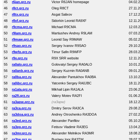
45
r6jan.qrz.ru
Victor R6JAN homepage
04.02.
46
r8ct.qrz.ru
Oleg R8CT
27.11.
47
r8tx.qrz.ru
Asgat Salixov
17.12.
48
r8xf.qrz.ru
Sidorkin Leonid RA9XF
12.11.
49
r9cma.qrz.ru
Michael R9CMA
12.03.
50
r9lam.qrz.ru
Martiushev Andrey R9LAM
07.03.
51
r9maw.qrz.ru
Leonid Say R9MAW
05.02.
52
r9sao.qrz.ru
Sergey Ivanov R9SAO
29.10.
53
r9wfp.qrz.ru
Timur Safin R9WFP
28.03.
54
r9x.qrz.ru
R9X SRR website
12.11.
55
ra0alo.qrz.ru
Golovatyi Sergey RA0ALO
10.01.
56
ra0anb.qrz.ru
Sergey Kuzmin RA0ANB
09.01.
57
ra0ba.qrz.ru
Alexander Pantukhov RA0BA
13.10.
58
ra0jbc.qrz.ru
Yatcenko Sergey RA0JBC
18.11.
59
ra1ala.qrz.ru
Mikhail Lipin RA1ALA
23.06.
60
ra2fi.qrz.ru
Valery Motev RA2FI
01.06.
61
ra3apw.qrz.ru
(ra3apw)
18.12.
62
ra3ca.qrz.ru
Dmitry Serov RA3CA
29.08.
63
ra3doa.qrz.ru
Andrey Otroshenko RA3DOA
27.02.
64
ra3ed.qrz.ru
Alexander Panfilov
05.10.
65
ra3eg.qrz.ru
Fetisov Vladimir RA3EG
13.04.
66
ra3mr.qrz.ru
Alexander Melnikov RA3MR
18.08.
67
ra3tw.qrz.ru
Buslaev Igor RA3TW
28.07.