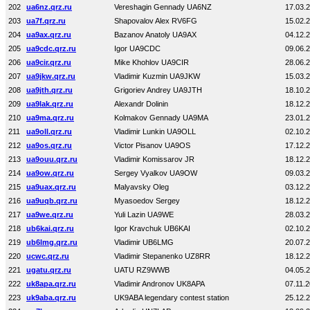
202
ua6nz.qrz.ru
Vereshagin Gennady UA6NZ
17.03.
203
ua7f.qrz.ru
Shapovalov Alex RV6FG
15.02.
204
ua9ax.qrz.ru
Bazanov Anatoly UA9AX
04.12.
205
ua9cdc.qrz.ru
Igor UA9CDC
09.06.
206
ua9cir.qrz.ru
Mike Khohlov UA9CIR
28.06.
207
ua9jkw.qrz.ru
Vladimir Kuzmin UA9JKW
15.03.
208
ua9jth.qrz.ru
Grigoriev Andrey UA9JTH
18.10.
209
ua9lak.qrz.ru
Alexandr Dolinin
18.12.
210
ua9ma.qrz.ru
Kolmakov Gennady UA9MA
23.01.
211
ua9oll.qrz.ru
Vladimir Lunkin UA9OLL
02.10.
212
ua9os.qrz.ru
Victor Pisanov UA9OS
17.12.
213
ua9ouu.qrz.ru
Vladimir Komissarov JR
18.12.
214
ua9ow.qrz.ru
Sergey Vyalkov UA9OW
09.03.
215
ua9uax.qrz.ru
Malyavsky Oleg
03.12.
216
ua9uqb.qrz.ru
Myasoedov Sergey
18.12.
217
ua9we.qrz.ru
Yuli Lazin UA9WE
28.03.
218
ub6kai.qrz.ru
Igor Kravchuk UB6KAI
02.10.
219
ub6lmg.qrz.ru
Vladimir UB6LMG
20.07.
220
ucwc.qrz.ru
Vladimir Stepanenko UZ8RR
18.12.
221
ugatu.qrz.ru
UATU RZ9WWB
04.05.
222
uk8apa.qrz.ru
Vladimir Andronov UK8APA
07.11.
223
uk9aba.qrz.ru
UK9ABA legendary contest station
25.12.