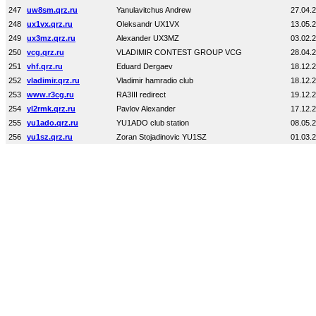
247
uw8sm.qrz.ru
Yanulavitchus Andrew
27.04.
248
ux1vx.qrz.ru
Oleksandr UX1VX
13.05.
249
ux3mz.qrz.ru
Alexander UX3MZ
03.02.
250
vcg.qrz.ru
VLADIMIR CONTEST GROUP VCG
28.04.
251
vhf.qrz.ru
Eduard Dergaev
18.12.
252
vladimir.qrz.ru
Vladimir hamradio club
18.12.
253
www.r3cg.ru
RA3III redirect
19.12.
254
yl2rmk.qrz.ru
Pavlov Alexander
17.12.
255
yu1ado.qrz.ru
YU1ADO club station
08.05.
256
yu1sz.qrz.ru
Zoran Stojadinovic YU1SZ
01.03.