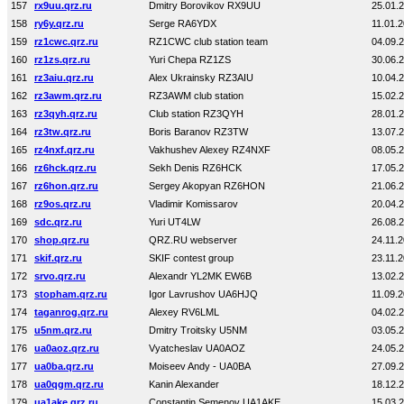
157
rx9uu.qrz.ru
Dmitry Borovikov RX9UU
25.01.
158
ry6y.qrz.ru
Serge RA6YDX
11.01.2
159
rz1cwc.qrz.ru
RZ1CWC club station team
04.09.
160
rz1zs.qrz.ru
Yuri Chepa RZ1ZS
30.06.
161
rz3aiu.qrz.ru
Alex Ukrainsky RZ3AIU
10.04.
162
rz3awm.qrz.ru
RZ3AWM club station
15.02.
163
rz3qyh.qrz.ru
Club station RZ3QYH
28.01.
164
rz3tw.qrz.ru
Boris Baranov RZ3TW
13.07.
165
rz4nxf.qrz.ru
Vakhushev Alexey RZ4NXF
08.05.
166
rz6hck.qrz.ru
Sekh Denis RZ6HCK
17.05.
167
rz6hon.qrz.ru
Sergey Akopyan RZ6HON
21.06.
168
rz9os.qrz.ru
Vladimir Komissarov
20.04.
169
sdc.qrz.ru
Yuri UT4LW
26.08.
170
shop.qrz.ru
QRZ.RU webserver
24.11.2
171
skif.qrz.ru
SKIF contest group
23.11.
172
srvo.qrz.ru
Alexandr YL2MK EW6B
13.02.
173
stopham.qrz.ru
Igor Lavrushov UA6HJQ
11.09.2
174
taganrog.qrz.ru
Alexey RV6LML
04.02.
175
u5nm.qrz.ru
Dmitry Troitsky U5NM
03.05.
176
ua0aoz.qrz.ru
Vyatcheslav UA0AOZ
24.05.
177
ua0ba.qrz.ru
Moiseev Andy - UA0BA
27.09.
178
ua0qgm.qrz.ru
Kanin Alexander
18.12.
179
ua1ake.qrz.ru
Constantin Semenov UA1AKE
15.03.