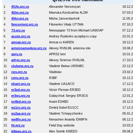
1
4l1fp.qrz.ru
Alexander Nersesyan
18.12.
2
4l2m.qrz.ru
Mamuka Kordzakhia 4L2M
07.03.
3
4l4cr.qrz.ru
Misha Janverdashvili
11.05.
4
5mcontest.qrz.ru
Filonenko Vitaly UT7MA
07.10.
5
73.qrz.ru
Newspaper 73 from Michael UA9OAP
07.12.
6
acutp.qrz.ru
Andrey Rudenko acutpbyru copy
22.01.
7
amsat.qrz.ru
Amsat.ru KAREN
18.12.
8
antennamaykop.qrz.ru
Alexey RV6LML antenna site
19.06.
9
aprs.ru
APRS2 test
15.01.
10
arhyz.qrz.ru
Alexey Smirnov RV6LML
17.10.
11
clubww.qrz.ru
Vladimir Below UR5NBC
22.12.
12
cps.qrz.ru
Vladislav
23.02.
13
cqru.qrz.ru
R3BF
15.12.
14
ehant.qrz.ru
Vladimir UA1ACO
17.12.
15
er3ed.qrz.ru
Victor Pizman ER3ED
18.12.
16
er3gs.qrz.ru
Galaychuk Sergey ER3GS
12.01.
17
es4bd.qrz.ru
Imant ES4BD
18.12.
18
eu1cc.qrz.ru
Dmitrij Sobol EU1CC
17.12.
19
eu2aa.qrz.ru
Vladimir Tchepyzhenko
05.01.
20
ew8fn.qrz.ru
Nenashev Anatoly EW8FN
06.12.
21
fd.qrz.ru
Field Day website
10.03.
22
ki6eeo.qrz.ru
Alex Sotnik KI6EEO
09.06.