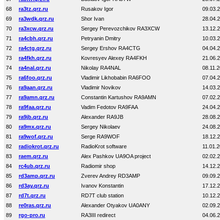
68
ra3tz.qrz.ru
Rusakov Igor
09.03.
69
ra3wdk.qrz.ru
Shor Ivan
28.04.
70
ra3xcw.qrz.ru
Sergey Perevozchikov RA3XCW
13.12.
71
ra4cbh.qrz.ru
Petryanin Dmitry
10.03.
72
ra4ctg.qrz.ru
Sergey Ershov RA4CTG
04.04.
73
ra4fkh.qrz.ru
Kovresyev Alexey RA4FKH
21.06.
74
ra4nal.qrz.ru
Nikolay RA4NAL
08.11.
75
ra6foo.qrz.ru
Vladimir Likhobabin RA6FOO
07.04.
76
ra9aan.qrz.ru
Vladimir Novikov
14.03.
77
ra9amn.qrz.ru
Constantin Kartushov RA9AMN
07.02.
78
ra9faa.qrz.ru
Vadim Fedotov RA9FAA
24.04.
79
ra9jb.qrz.ru
Alexander RA9JB
28.08.
80
ra9mx.qrz.ru
Sergey Nikolaev
24.08.
81
ra9wof.qrz.ru
Serge RA9WOF
18.12.
82
radiokrot.qrz.ru
RadioKrot software
11.01.
83
raem.qrz.ru
Alex Pashkov UA9OA project
02.02.
84
rc4ub.qrz.ru
Radiomir shop
14.12.
85
rd3amp.qrz.ru
Zverev Andrey RD3AMP
09.09.
86
rd3ay.qrz.ru
Ivanov Konstantin
17.12.
87
rd7t.qrz.ru
RD7T club station
10.12.
88
re0ras.qrz.ru
Alexander Otyakov UA0ANY
02.09.
89
rgo-pro.ru
RA3III redirect
04.06.