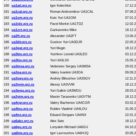
180
ua1ati.qrz.ru
Igor Kolechkin
17.12.
181
ua1cal.qrz.ru
Roman Andronnikov UA1CAL
07.08.
182
ua1om.qrz.ru
Kuts Yuri UA1OM
07.01.
183
ua1tdz.qrz.ru
Pavel Morkin UA1TDZ
12.02.
184
ua1zct.qrz.ru
Garkavenko Mike
18.12.
185
ua2ft.qrz.ru
Alexander UA2FT
13.06.
186
ua3djr.qrz.ru
Guskov Yuri UA3DJR
22.05.
187
ua3gat.qrz.ru
Yuri Mugin
18.12.
188
ua3leo.qrz.ru
Yushkov Leonid UA3LEO
03.12.
189
ua3lsx.qrz.ru
Yuri UA3LSX
15.05.
190
ua3msa.qrz.ru
Vedeneev Sergey UA3MSA
29.02.
191
ua3oa.qrz.ru
Valery Ivankin UA3OA
09.09.
192
ua3sgv.qrz.ru
Andrey Blinushov UA3SGV
12.11.
193
ua3vvm.qrz.ru
Alexey UA3VVM
18.12.
194
ua3wgu.qrz.ru
Yuri Galkin UA3WGU
28.03.
195
ua3ytm.qrz.ru
Maxim Tarasenko UA3YTM
18.12.
196
ua4cgr.qrz.ru
Valery Bazhenov UA4CGR
03.02.
197
ua4lou.qrz.ru
Rublev Vladimir UA4LOU
31.05.
198
ua4nx.qrz.ru
Eduard Dergaev UA4NX
22.01.
199
ua6abz.qrz.ru
Alex Sats
18.12.
200
ua6gu.qrz.ru
Lunyakin Michael UA6GU
04.10.
201
ua6hjq.qrz.ru
Igor Lavroushov UA6HJQ
20.05.