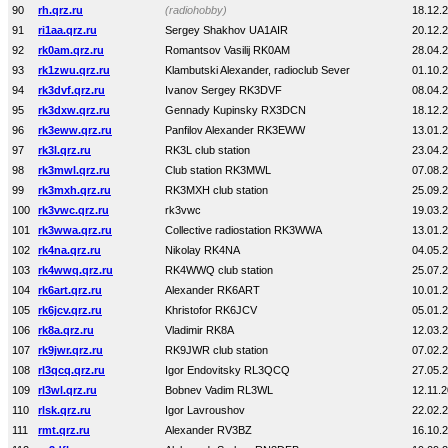
90
rh.qrz.ru
(radiohobby)
18.12.
91
ri1aa.qrz.ru
Sergey Shakhov UA1AIR
20.12.
92
rk0am.qrz.ru
Romantsov Vasilij RK0AM
28.04.
93
rk1zwu.qrz.ru
Klambutski Alexander, radioclub Sever
01.10.
94
rk3dvf.qrz.ru
Ivanov Sergey RK3DVF
08.04.
95
rk3dxw.qrz.ru
Gennady Kupinsky RX3DCN
18.12.
96
rk3eww.qrz.ru
Panfilov Alexander RK3EWW
13.01.
97
rk3l.qrz.ru
RK3L club station
23.04.
98
rk3mwl.qrz.ru
Club station RK3MWL
07.08.
99
rk3mxh.qrz.ru
RK3MXH club station
25.09.
100
rk3vwc.qrz.ru
rk3vwc
19.03.
101
rk3wwa.qrz.ru
Collective radiostation RK3WWA
13.01.
102
rk4na.qrz.ru
Nikolay RK4NA
04.05.
103
rk4wwq.qrz.ru
RK4WWQ club station
25.07.
104
rk6art.qrz.ru
Alexander RK6ART
10.01.
105
rk6jcv.qrz.ru
Khristofor RK6JCV
05.01.
106
rk8a.qrz.ru
Vladimir RK8A
12.03.
107
rk9jwr.qrz.ru
RK9JWR club station
07.02.
108
rl3qcq.qrz.ru
Igor Endovitsky RL3QCQ
27.05.
109
rl3wl.qrz.ru
Bobnev Vadim RL3WL
12.11.
110
rlsk.qrz.ru
Igor Lavroushov
22.02.
111
rmt.qrz.ru
Alexander RV3BZ
16.10.