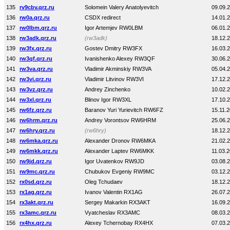
135
rv9cbv.qrz.ru
Solomein Valery Anatolyevitch
09.09.
136
rw0a.qrz.ru
CSDX redirect
14.01.
137
rw0lbm.qrz.ru
Igor Artemjev RW0LBM
06.01.
138
rw3adk.qrz.ru
(rw3adk)
18.12.
139
rw3fx.qrz.ru
Gostev Dmitry RW3FX
16.03.
140
rw3qf.qrz.ru
Ivanishenko Alexey RW3QF
30.06.
141
rw3va.qrz.ru
Vladimir Akminskiy RW3VA
05.04.
142
rw3vi.qrz.ru
Vladimir Litvinov RW3VI
17.12.
143
rw3vz.qrz.ru
Andrey Zinchenko
10.02.
144
rw3xl.qrz.ru
Blinov Igor RW3XL
17.10.
145
rw6fz.qrz.ru
Baranov Yuri Yurievitch RW6FZ
15.11.
146
rw6hrm.qrz.ru
Andrey Vorontsov RW6HRM
25.06.
147
rw6hry.qrz.ru
(rw6hry)
18.12.
148
rw6mka.qrz.ru
Alexander Dronov RW6MKA
21.02.
149
rw6mkk.qrz.ru
Alexander Laptev RW6MKK
11.03.
150
rw9jd.qrz.ru
Igor Uvatenkov RW9JD
03.08.
151
rw9mc.qrz.ru
Chubukov Evgeniy RW9MC
03.12.
152
rx0sd.qrz.ru
Oleg Tchudaev
18.12.
153
rx1ag.qrz.ru
Ivanov Valentin RX1AG
26.07.
154
rx3akt.qrz.ru
Sergey Makarkin RX3AKT
16.09.
155
rx3amc.qrz.ru
Vyatcheslav RX3AMC
08.03.
156
rx4hx.qrz.ru
Alexey Tchernobay RX4HX
07.03.