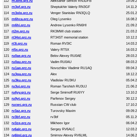
112
rn3dfb.qrz.ru
Aleksandr Serkov RN3DFB
19.09.
113
rn3gf.qrz.ru
Sheptukhin Valeriy RN3GF
14.11.
114
rn3qlq.qrz.ru
Venger Stanislav RN3QLQ
25.01.
115
rn6hca.qrz.ru
Oleg Lysenko
16.08.
116
rn6hi.qrz.ru
Andrew Lysenko RN6HI
21.09.
117
rt2m.qrz.ru
RK3MWI club station
21.03.
118
rt34st.qrz.ru
RT34ST memorial station
10.12.
119
rt3i.qrz.ru
Roman RV3IC
14.03.
120
rt5x.qrz.ru
Valery RT5X
16.03.
121
ru0ae.qrz.ru
Belov Alexey RU0AE
28.03.
122
ru0au.qrz.ru
Vadim RU0AU
08.03.
123
ru1aq.qrz.ru
Novozhilov Vladimir RU1AQ
09.04.
124
ru3ga.qrz.ru
Alex
18.12.
125
ru3ku.qrz.ru
Vladislav RU3KU
05.04.
126
ru3uj.qrz.ru
Roman Tarshish RU3UJ
21.06.
127
ru6yy.qrz.ru
Serge Smirnoff RU6YY
13.10.
128
ru9yt.qrz.ru
Parfenov Sergey
30.12.
129
rucwc.qrz.ru
Russian CW club
17.10.
130
rv3az.qrz.ru
Turovsky Maxim
09.09.
131
rv3bf.qrz.ru
rv3bf
05.11.
132
rv3zq.qrz.ru
Mikheev Igor
06.04.
133
rv6alc.qrz.ru
Sergey RV6ALC
12.03.
134
rv6lml.qrz.ru
Smirnov Alexey RV6LML
14.06.