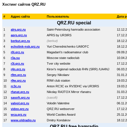
Хостинг сайтов QRZ.RU
#
Адрес сайта
Пользователь
Дата 
QRZ.RU special
1
alrs.qrz.ru
Saint-Petersburg hamradio association
12.12.
2
aprs.qrz.ru
APRS by UR3IRS
17.12.
3
berkut.qrz.ru
(berkut)
18.12.
4
echolink-nsk.qrz.ru
Yuri Cherednichenko UA9OFC
18.12.
5
r0i.qrz.ru
Magadan\'s radioamateur club
09.09.
6
r3a.su
Moscow state radioclub
10.04.
7
r3i.qrz.ru
Tver city website
17.12.
8
r4n.qrz.ru
Kirov's regional radioclub R4N (SRR) /UA4NJ
06.03.
9
r9m.qrz.ru
Sergey Nikolaev
31.01.
10
r9w.qrz.ru
R9W club station
19.03.
11
rc3c.ru
Anton RC3C ex RV3DHC via UR3IRS
19.03.
12
rfanat.qrz.ru
Nikolay RA3TOX Mirror rfanatru
31.03.
13
sasoft.qrz.ru
(sasoft)
17.12.
14
valvol.qrz.ru
Volodin Valentine
06.11.2
15
video.qrz.ru
QRZ.RU webserver
17.12.
16
wca.qrz.ru
World Castles Award
25.11.
17
www.oldradio.ru
Dmitry Kondakov
18.12.
QRZ.RU free hamradio